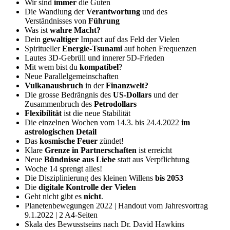
Wir sind
immer
die Guten
Die Wandlung der
Verantwortung
und des
Verständnisses von
Führung
Was ist
wahre Macht?
Dein
gewaltiger
Impact auf das Feld der Vielen
Spiritueller
Energie-Tsunami
auf hohen Frequenzen
Lautes 3D-Gebrüll und innerer 5D-Frieden
Mit wem bist du
kompatibel
?
Neue Parallelgemeinschaften
Vulkanausbruch
in der
Finanzwelt?
Die grosse Bedrängnis des
US-Dollars
und der
Zusammenbruch des
Petrodollars
Flexibilität
ist die neue Stabilität
Die einzelnen Wochen vom 14.3. bis 24.4.2022
im
astrologischen Detail
Das
kosmische Feuer
zündet!
Klare
Grenze in Partnerschaften
ist erreicht
Neue
Bündnisse aus Liebe
statt aus Verpflichtung
Woche 14 sprengt alles!
Die Disziplinierung des kleinen Willens
bis 2053
Die
digitale Kontrolle der Vielen
Geht nicht gibt es
nicht
.
Planetenbewegungen 2022 | Handout vom Jahresvortrag
9.1.2022 | 2 A4-Seiten
Skala des Bewusstseins nach Dr. David Hawkins