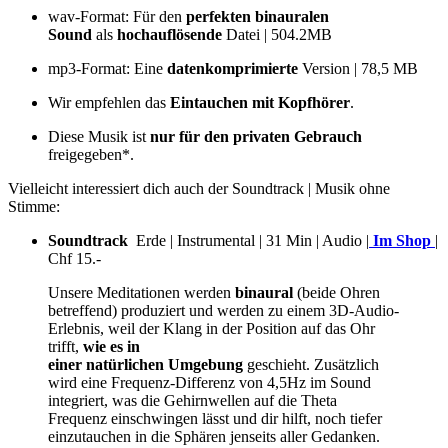
wav-Format: Für den
perfekten binauralen
Sound
als
hochauflösende
Datei | 504.2MB
mp3-Format: Eine
datenkomprimierte
Version | 78,5 MB
Wir empfehlen das
Eintauchen mit Kopfhörer
.
Diese Musik ist
nur für den privaten Gebrauch
freigegeben*.
Vielleicht interessiert dich auch der Soundtrack | Musik ohne
Stimme:
Soundtrack
Erde | Instrumental | 31 Min | Audio |
Im Shop
|
Chf 15.-
Unsere Meditationen werden
binaural
(beide Ohren
betreffend) produziert und werden zu einem 3D-Audio-
Erlebnis, weil der Klang in der Position auf das Ohr
trifft,
wie es in
einer natürlichen Umgebung
geschieht. Zusätzlich
wird eine Frequenz-Differenz von 4,5Hz im Sound
integriert, was die Gehirnwellen auf die Theta
Frequenz einschwingen lässt und dir hilft, noch tiefer
einzutauchen in die Sphären jenseits aller Gedanken.